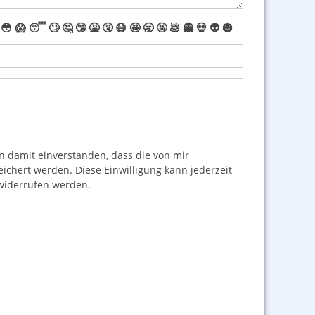
😳
😱
😴
🙄
🤔
🤥
🤮
🤧
😷
🤩
🥱
🤬
💩
👻
💀
👽
🎃
damit einverstanden, dass die von mir
hert werden. Diese Einwilligung kann jederzeit
iderrufen werden.