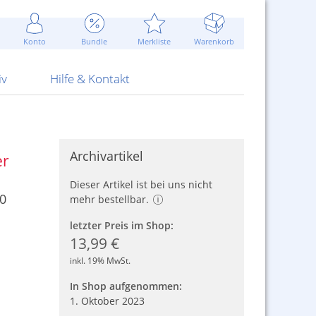
Werbung
 Jahr
are Artikel
Best of Sommeraktionen!
Widerrufsbelehrung
rk
Carl
 Bengalhölzer
fen
bende
Sommerpreise u.v.m.
AGB
otechnik
Konto
Bundle
Merkliste
Warenkorb
nd Attrappen
nehmigung
ste
Blitzschnell...
Kontaktformular
RS Pirotecnia
 und Pistolen
erwerk
& -gebiete
Über uns
werk
Alpha
iv
Hilfe & Kontakt
Archivartikel
er
Dieser Artikel ist bei uns nicht
0
mehr bestellbar.
letzter Preis im Shop:
13,99 €
inkl. 19% MwSt.
In Shop aufgenommen:
1. Oktober 2023