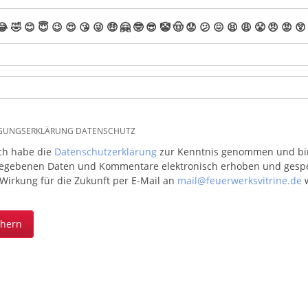
😂
🤣
😊
😇
😉
😍
😘
😜
🤑
🤗
🤓
😎
🤡
🤠
😟
😕
😖
😫
😩
😤
😠
😡
😲
IGUNGSERKLÄRUNG DATENSCHUTZ
ich habe die
Datenschutzerklärung
zur Kenntnis genommen und bin 
egebenen Daten und Kommentare elektronisch erhoben und gespeic
 Wirkung für die Zukunft per E-Mail an
mail@feuerwerksvitrine.de
w
chern