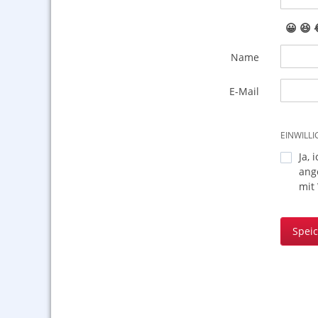
😀
😆
Name
E-Mail
EINWILL
Ja, 
ang
mit
Spei