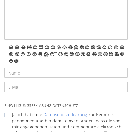
😀
😆
😂
🤣
😊
😇
😉
😍
😘
😜
🤑
🤗
🤓
😎
🤡
🤠
😟
😕
😖
😫
😩
😤
😠
😡
😲
😳
😱
😴
🙄
🤔
🤥
🤮
🤧
😷
🤩
🥱
🤬
💩
👻
💀
👽
🎃
EINWILLIGUNGSERKLÄRUNG DATENSCHUTZ
Ja, ich habe die
Datenschutzerklärung
zur Kenntnis
genommen und bin damit einverstanden, dass die von
mir angegebenen Daten und Kommentare elektronisch