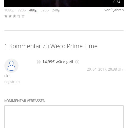
0:34
vor 9 Jahren
1080p
720p
480p
320p
240p
1 Kommentar zu Weco Prime Time
»
«
14,99€ wäre geil
20. 04. 2017, 20:38 Uhr
clef
registriert
KOMMENTAR VERFASSEN