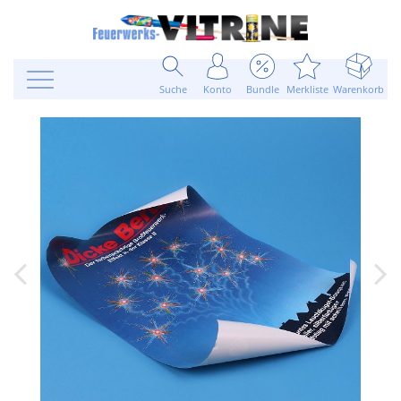
Suche
Konto
Bundle
Merkliste
Warenkorb