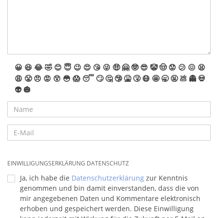
😀
😆
😂
🤣
😊
😇
😉
😍
😘
😜
🤑
🤗
🤓
😎
🤡
🤠
😟
😕
😖
😫
😩
😤
😠
😡
😲
😳
😱
😴
🙄
🤔
🤥
🤮
🤧
😷
🤩
🥱
🤬
💩
👻
💀
👽
🎃
EINWILLIGUNGSERKLÄRUNG DATENSCHUTZ
Ja, ich habe die
Datenschutzerklärung
zur Kenntnis
genommen und bin damit einverstanden, dass die von
mir angegebenen Daten und Kommentare elektronisch
erhoben und gespeichert werden. Diese Einwilligung