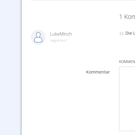
1 Kom
»
Die 
LukeMinch
registriert
KOMMENT
Kommentar