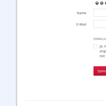
😀
😆
Name
E-Mail
EINWILL
Ja, 
ang
mit
Spei