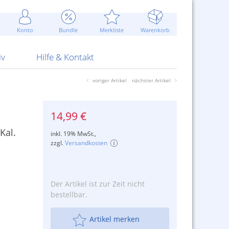
Werbung
 Jahr
are Artikel
Best of Sommeraktionen!
Widerrufsbelehrung
rk
Carl
 Bengalhölzer
fen
bende
Sommerpreise u.v.m.
AGB
otechnik
Konto
Bundle
Merkliste
Warenkorb
nd Attrappen
nehmigung
ste
Blitzschnell...
Kontaktformular
RS Pirotecnia
 und Pistolen
erwerk
& -gebiete
Über uns
werk
Alpha
iv
Hilfe & Kontakt
voriger Artikel
nächster Artikel
14,99 €
Kal.
inkl. 19% MwSt.,
zzgl.
Versandkosten
Der Artikel ist zur Zeit nicht
bestellbar.
Artikel merken