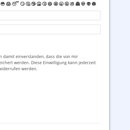
😳
😱
😴
🙄
🤔
🤥
🤮
🤧
😷
🤩
🥱
🤬
💩
👻
💀
👽
🎃
damit einverstanden, dass die von mir
hert werden. Diese Einwilligung kann jederzeit
iderrufen werden.