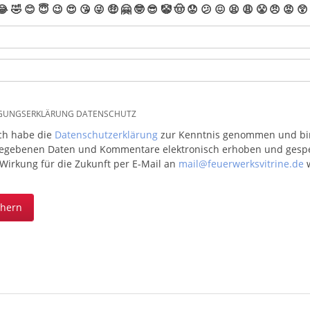
😂
🤣
😊
😇
😉
😍
😘
😜
🤑
🤗
🤓
😎
🤡
🤠
😟
😕
😖
😫
😩
😤
😠
😡
😲
IGUNGSERKLÄRUNG DATENSCHUTZ
ich habe die
Datenschutzerklärung
zur Kenntnis genommen und bin 
egebenen Daten und Kommentare elektronisch erhoben und gespeic
 Wirkung für die Zukunft per E-Mail an
mail@feuerwerksvitrine.de
w
chern