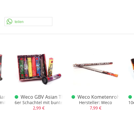
teilen
ian Thunder 6er Groß
Weco GBV Asian Thunder bunt 6er
Weco Kometenrohr XL 2
en
mit Buketts
6er Schachtel mit bunten Thunder Rohren
Hersteller: Weco
10
2,99 €
7,99 €