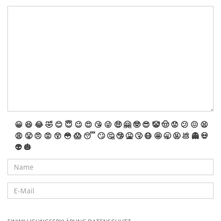
😀
😆
😂
🤣
😊
😇
😉
😍
😘
😜
🤑
🤗
🤓
😎
🤡
🤠
😟
😕
😖
😫
😩
😤
😠
😡
😲
😳
😱
😴
🙄
🤔
🤥
🤮
🤧
😷
🤩
🥱
🤬
💩
👻
💀
👽
🎃