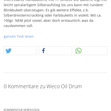
leicht spiralartigem Silberaufstieg los uns kann mit rundem
Blinkbukett überzeugen. Es gib weitere Effekte, z.b.
Silberdreisterncrackling oder Farbbuketts in violett. Mit ca.
100gr.
NEM
jetzt soviel, aber doch erstaunlich, was da
rauskommen soll.
Die Batteriebanderole kann unterschiedliche Farben haben.
ganzen Text lesen
Weco ist nicht nur Marktführer in Deutschland, man gibt sich
den Titel Nr. 1 in Europa, so gibt es auch große Marktanteile
in Holland, diese kommen auch durch die Übernahme und
das Weiterführen von dortigen Herstellern, z.b. Evolution oder
Mercurius Vuurwerk. Durch einen Posten konnten wir so viele
Artikel neu kennenlernen, und das steht nun auch euch
bevor, wenn ihr möchtet. Achtung, dieser Artikel kann einen
Postencharakter haben, z.b. beschädigte
Bombettenrohrabdeckung (dünnes Papier).
0 Kommentare zu Weco Oil Drum
KOMMENTAR VERFASSEN