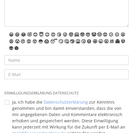
😀
😆
😂
🤣
😊
😇
😉
😍
😘
😜
🤑
🤗
🤓
😎
🤡
🤠
😟
😕
😖
😫
😩
😤
😠
😡
😲
😳
😱
😴
🙄
🤔
🤥
🤮
🤧
😷
🤩
🥱
🤬
💩
👻
💀
👽
🎃
EINWILLIGUNGSERKLÄRUNG DATENSCHUTZ
Ja, ich habe die
Datenschutzerklärung
zur Kenntnis
genommen und bin damit einverstanden, dass die von
mir angegebenen Daten und Kommentare elektronisch
erhoben und gespeichert werden. Diese Einwilligung
kann jederzeit mit Wirkung für die Zukunft per E-Mail an