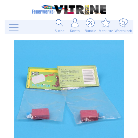
Suche
Konto
Bundle
Merkliste
Warenkorb