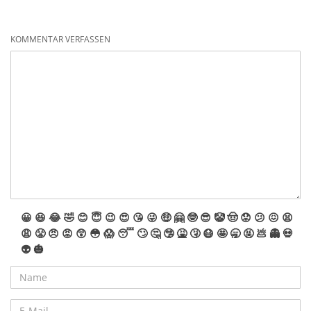
KOMMENTAR VERFASSEN
😀
😆
😂
🤣
😊
😇
😉
😍
😘
😜
🤑
🤗
🤓
😎
🤡
🤠
😟
😕
😖
😫
😩
😤
😠
😡
😲
😳
😱
😴
🙄
🤔
🤥
🤮
🤧
😷
🤩
🥱
🤬
💩
👻
💀
👽
🎃