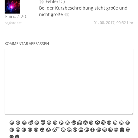
»
Fehler! : )
Bei der Kurzbeschreibung steht gro0e und
«
nicht große
Phina2-20420
01. 08. 2017, 00:52 Uhr
registriert
KOMMENTAR VERFASSEN
😀
😆
😂
🤣
😊
😇
😉
😍
😘
😜
🤑
🤗
🤓
😎
🤡
🤠
😟
😕
😖
😫
😩
😤
😠
😡
😲
😳
😱
😴
🙄
🤔
🤥
🤮
🤧
😷
🤩
🥱
🤬
💩
👻
💀
👽
🎃