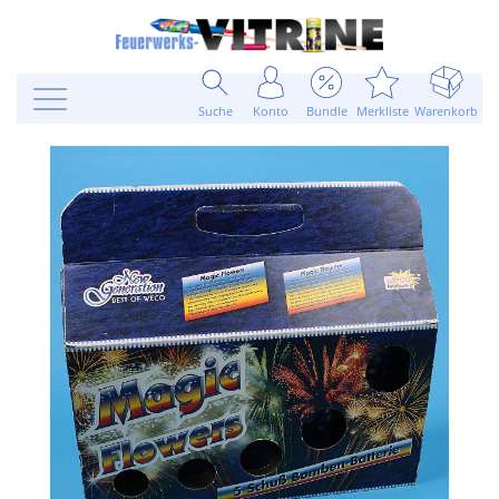
Suche
Konto
Bundle
Merkliste
Warenkorb