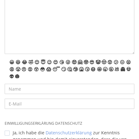
😀
😆
😂
🤣
😊
😇
😉
😍
😘
😜
🤑
🤗
🤓
😎
🤡
🤠
😟
😕
😖
😫
😩
😤
😠
😡
😲
😳
😱
😴
🙄
🤔
🤥
🤮
🤧
😷
🤩
🥱
🤬
💩
👻
💀
👽
🎃
EINWILLIGUNGSERKLÄRUNG DATENSCHUTZ
Ja, ich habe die
Datenschutzerklärung
zur Kenntnis