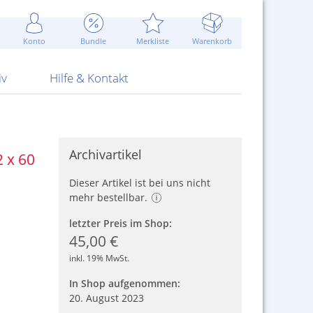
Werbung
 Jahr
are Artikel
Best of Sommeraktionen!
Widerrufsbelehrung
rk
Carl
 Bengalhölzer
fen
bende
Sommerpreise u.v.m.
AGB
otechnik
Konto
Bundle
Merkliste
Warenkorb
nd Attrappen
nehmigung
ste
Blitzschnell...
Kontaktformular
RS Pirotecnia
 und Pistolen
erwerk
& -gebiete
Über uns
werk
Alpha
iv
Hilfe & Kontakt
Archivartikel
2 x 60
Dieser Artikel ist bei uns nicht
mehr bestellbar.
letzter Preis im Shop:
45,00 €
inkl. 19% MwSt.
In Shop aufgenommen:
20. August 2023