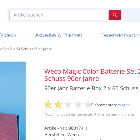
e
n anderen
e
tellen
Anzündhilfen
Bombenrohre
Ladenverkauf 2023
Auftragsbestätigung
Poster und 
Feuerwerk im
Nicht lieferb
Broekhoff
BVBA Belgien
BVD
Cafferata Vuurwe
ourismus
Feuerwerk T1
Batterien
20 Jahre Feuerwerksvitrine
Altersnachweis
Streich- und
Sammlertref
Gewerbetrei
BKV Vuurwerk
Blackboxx
Bo Peep
Bothmer Pyr
mpressionen
Schallerzeuger P1
Knallkörper
Ladenverkauf 2024
Bestellschluss
Schachteln u
Ausnahmege
Versanddien
Fireworks
Apel Feuerwerk
Argento Feuerwerk
A
t
lichkeiten
Jugendfeuerwerk
Raketen
Ladenverkauf 2025
Bestellablauf
Scherzartikel
Hochzeitsfeu
Lieferzeiten 
Adam\'s Fireworks
Alba Feuerwerk
Albert Feue
Videos
Aktuelles & Themen
Feuerwerksarch
e Set 2 x 60 Schuss 90er Jahre
Weco Magic Color Batterie Set 
Schuss 90er Jahre
90er Jahr Batterie Box 2 x 60 Schuss
0 Kommentare
zeigen
Noch nicht von dir bewertet: Artikel ist ziemlich lahm
Artikel-Nr.: 980174_1
Hersteller: Weco