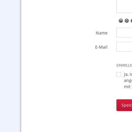
😀
😆
Name
E-Mail
EINWILL
Ja, 
ang
mit
Spei