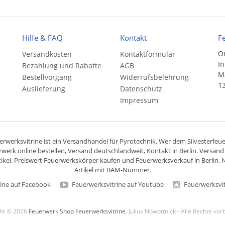
Hilfe & FAQ
Kontakt
F
On
Versandkosten
Kontaktformular
In
Bezahlung und Rabatte
AGB
Ma
Bestellvorgang
Widerrufsbelehrung
13
Auslieferung
Datenschutz
Impressum
rwerksvitrine ist ein
Versandhandel
für
Pyrotechnik
. Wer dem Silvesterfeuer
rwerk online bestellen,
Versand deutschlandweit
, Kontakt in Berlin. Versan
ikel. Preiswert
Feuerwerkskörper
kaufen und Feuerwerksverkauf in Berlin. N
Artikel mit BAM-Nummer.
ine auf Facebook
Feuerwerksvitrine auf Youtube
Feuerwerksvit
ght © 2026
Feuerwerk Shop Feuerwerksvitrine
, Julius Nowottnick - Alle Rechte vo