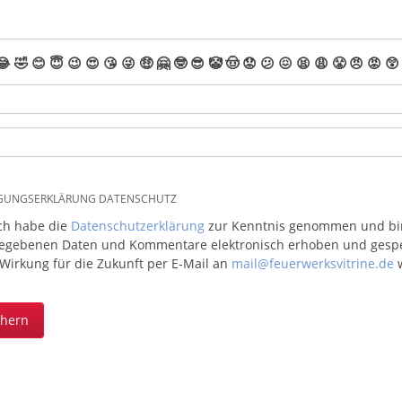
😂
🤣
😊
😇
😉
😍
😘
😜
🤑
🤗
🤓
😎
🤡
🤠
😟
😕
😖
😫
😩
😤
😠
😡
😲
IGUNGSERKLÄRUNG DATENSCHUTZ
ich habe die
Datenschutzerklärung
zur Kenntnis genommen und bin 
egebenen Daten und Kommentare elektronisch erhoben und gespeic
 Wirkung für die Zukunft per E-Mail an
mail@feuerwerksvitrine.de
w
chern