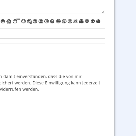
😳
😱
😴
🙄
🤔
🤥
🤮
🤧
😷
🤩
🥱
🤬
💩
👻
💀
👽
🎃
damit einverstanden, dass die von mir
hert werden. Diese Einwilligung kann jederzeit
iderrufen werden.