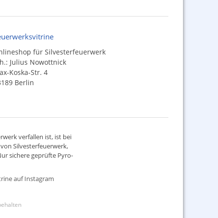
euerwerksvitrine
lineshop für Silvesterfeuerwerk
h.: Julius Nowottnick
x-Koska-Str. 4
189 Berlin
werk verfallen ist, ist bei
d von
Silvesterfeuerwerk
,
ur sichere geprüfte Pyro-
rine auf Instagram
rbehalten