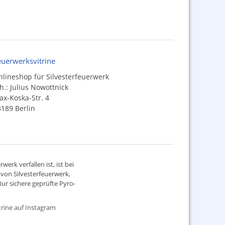
euerwerksvitrine
lineshop für Silvesterfeuerwerk
h.: Julius Nowottnick
x-Koska-Str. 4
189 Berlin
werk verfallen ist, ist bei
d von
Silvesterfeuerwerk
,
ur sichere geprüfte Pyro-
rine auf Instagram