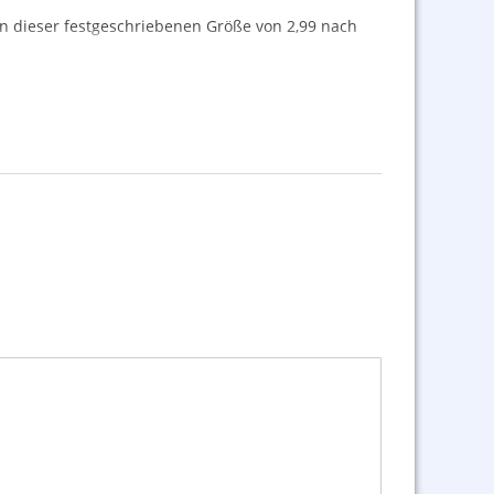
 an dieser festgeschriebenen Größe von 2,99 nach
mmt auch mal vor, dass der Umkarton von