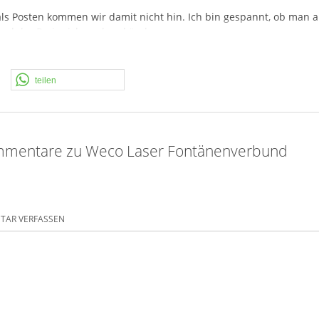
st als Posten kommen wir damit nicht hin. Ich bin gespannt, ob man
und der Preis sich nochmal ändern.
m Umverpackungsbereich zu Beschädigungen gekommen sein. Es ko
teilen
mmentare zu Weco Laser Fontänenverbund
AR VERFASSEN