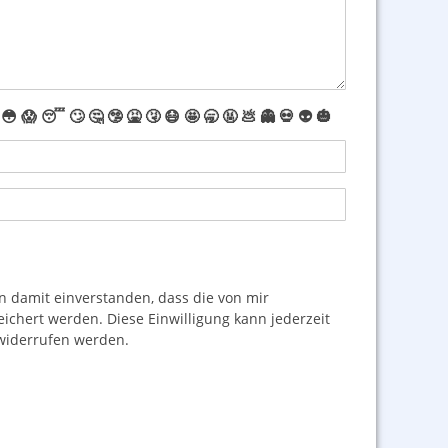
😳
😱
😴
🙄
🤔
🤥
🤮
🤧
😷
🤩
🥱
🤬
💩
👻
💀
👽
🎃
damit einverstanden, dass die von mir
hert werden. Diese Einwilligung kann jederzeit
iderrufen werden.