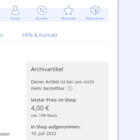
Werbung
 Jahr
are Artikel
Best of Sommeraktionen!
Widerrufsbelehrung
rk
Carl
 Bengalhölzer
fen
bende
Sommerpreise u.v.m.
AGB
otechnik
Konto
Bundle
Merkliste
Warenkorb
nd Attrappen
nehmigung
ste
Blitzschnell...
Kontaktformular
RS Pirotecnia
 und Pistolen
erwerk
& -gebiete
Über uns
werk
Alpha
iv
Hilfe & Kontakt
Archivartikel
Dieser Artikel ist bei uns nicht
mehr bestellbar.
letzter Preis im Shop:
4,00 €
inkl. 19% MwSt.
In Shop aufgenommen:
10. Juli 2022
osten