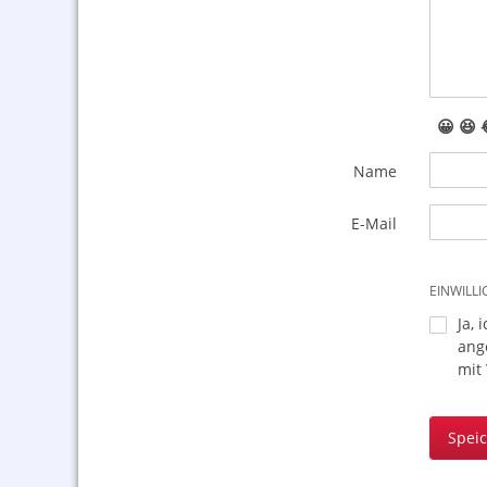
😀
😆
Name
E-Mail
EINWILL
Ja, 
ang
mit
Spei