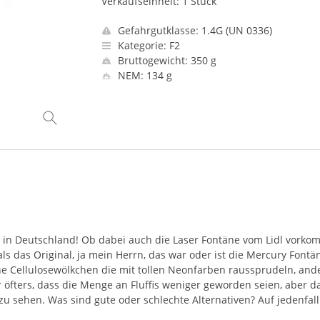
Verkaufseinheit: 1 Stück
Gefahrgutklasse: 1.4G (UN 0336)
Kategorie: F2
Bruttogewicht: 350 g
NEM: 134 g
l in Deutschland! Ob dabei auch die Laser Fontäne vom Lidl vork
 als das Original, ja mein Herrn, das war oder ist die Mercury Font
ine Cellulosewölkchen die mit tollen Neonfarben raussprudeln, and
öfters, dass die Menge an Fluffis weniger geworden seien, aber da
u sehen. Was sind gute oder schlechte Alternativen? Auf jedenfall 