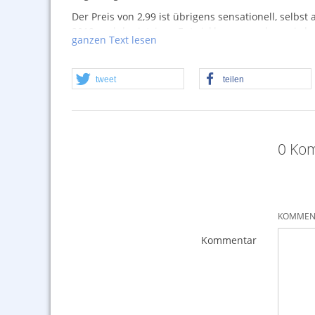
Der Preis von 2,99 ist übrigens sensationell, selb
2019 und der jetzigen Entwicklung rangehen wird 
ganzen Text lesen
Achtung, Weco Discounter-Posten! Hier kann es i
Batterien ganz fehlt.
tweet
teilen
0 Ko
KOMMENT
Kommentar