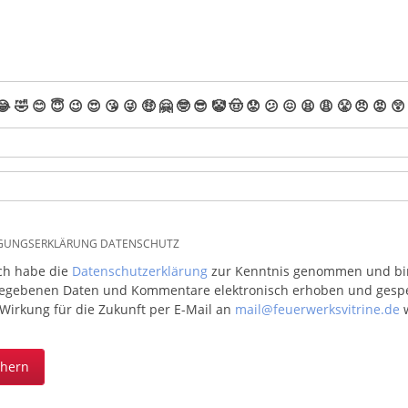
😂
🤣
😊
😇
😉
😍
😘
😜
🤑
🤗
🤓
😎
🤡
🤠
😟
😕
😖
😫
😩
😤
😠
😡
😲
IGUNGSERKLÄRUNG DATENSCHUTZ
ich habe die
Datenschutzerklärung
zur Kenntnis genommen und bin 
egebenen Daten und Kommentare elektronisch erhoben und gespeic
 Wirkung für die Zukunft per E-Mail an
mail@feuerwerksvitrine.de
w
chern