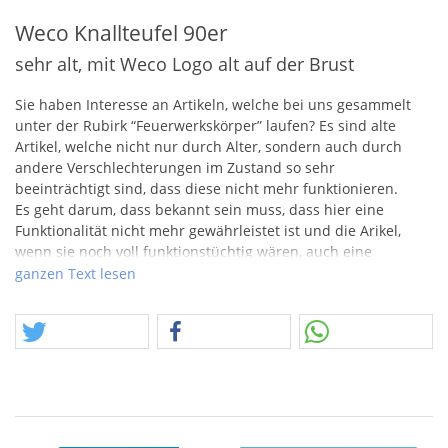
Weco Knallteufel 90er
sehr alt, mit Weco Logo alt auf der Brust
Sie haben Interesse an Artikeln, welche bei uns gesammelt
unter der Rubirk “Feuerwerkskörper” laufen? Es sind alte
Artikel, welche nicht nur durch Alter, sondern auch durch
andere Verschlechterungen im Zustand so sehr
beeinträchtigt sind, dass diese nicht mehr funktionieren.
Es geht darum, dass bekannt sein muss, dass hier eine
Funktionalität nicht mehr gewährleistet ist und die Arikel,
wenn sie noch voll funktionstüchtig wären, auch eine
erloschene Zulassung hätten und nicht mehr verkauft werden
ganzen Text lesen
könnten. Die Verschlechterung oder die Gründe der
Beschaffenheit, welche zur Verkäuflichkeit führen können,
können schlechte Lagerung, Beschädigungen, Nässe, Risse,
Schimmel oder Weiteres sein. Der wesentliche Unterschied
hier ist, dass es sich aber eben nicht um Dummys handelt, es
sind oder waren einst richtige Artikel.