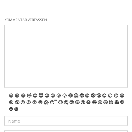
KOMMENTAR VERFASSEN
😀
😆
😂
🤣
😊
😇
😉
😍
😘
😜
🤑
🤗
🤓
😎
🤡
🤠
😟
😕
😖
😫
😩
😤
😠
😡
😲
😳
😱
😴
🙄
🤔
🤥
🤮
🤧
😷
🤩
🥱
🤬
💩
👻
💀
👽
🎃