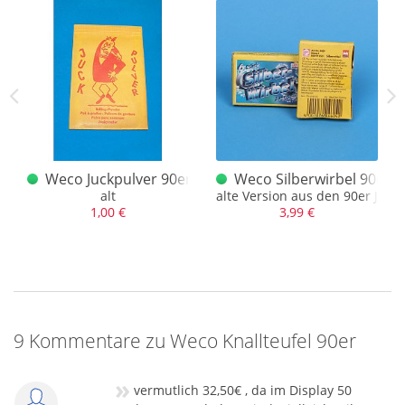
sklasse 2
Weco Juckpulver 90er Jahre Logo
Weco Silberwirbel 90er J
n 90er Jahren mit Preisklasse 15
alt
alte Version aus den 90er Jahr
1,00 €
3,99 €
9 Kommentare zu Weco Knallteufel 90er
»
vermutlich 32,50€ , da im Display 50