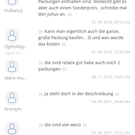
Packungen enthalten sind. Vielleicht gibt es
aber auch einen Sonderpreis , schreibe mal
Vulkanus
«
den Julius an.
02. 09. 2014, 09:14 Uhr
»
Kann man eigentlich auch die ganze,
große Packung kaufen.. :D und was würde
«
das kosten
Opferklopfer337
01. 09. 2014, 15:30 Uhr
registriert
»
die sind relativ gut habe auch noch 2
«
packungen
28. 11. 2012, 13:07 Uhr
deine mudda mag feuerwerk
»
«
ja steht doch in der Beschreibung
04. 09. 2011, 09:44 Uhr
Anonym
»
«
die sind von weco
03. 09. 2011, 22:12 Uhr