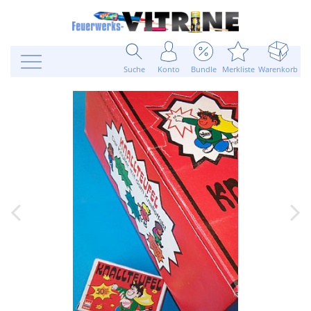
Suche
Konto
Bundle
Merkliste
Warenkorb