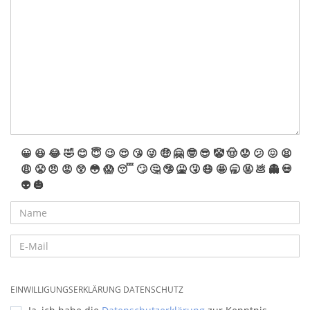
😀
😆
😂
🤣
😊
😇
😉
😍
😘
😜
🤑
🤗
🤓
😎
🤡
🤠
😟
😕
😖
😫
😩
😤
😠
😡
😲
😳
😱
😴
🙄
🤔
🤥
🤮
🤧
😷
🤩
🥱
🤬
💩
👻
💀
👽
🎃
EINWILLIGUNGSERKLÄRUNG DATENSCHUTZ