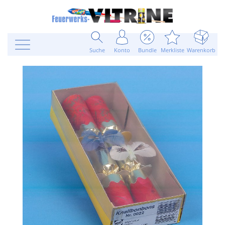
Suche
Konto
Bundle
Merkliste
Warenkorb