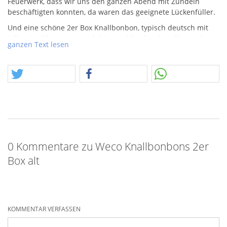
Feuerwerk, dass wir uns den ganzen Abend mit Zündeln
beschäftigten konnten, da waren das geeignete Lückenfüller.
Und eine schöne 2er Box Knallbonbon, typisch deutsch mit
tollen Applikationen. Auch hier problemlos den ollen und
ganzen Text lesen
verbotenen Ziehknaller raus und von aktuellen Knallbonbons
mit F1 rein. Achtung, die Applikationen können
unterschiedlich sein.
0 Kommentare zu Weco Knallbonbons 2er
Box alt
KOMMENTAR VERFASSEN