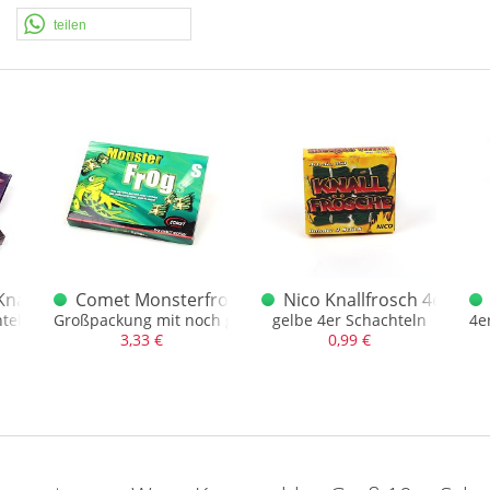
teilen
naller Pyro Petarde 10er
Comet Monsterfrog Schachtel 10er grün
Nico Knallfrosch 4er Sch
htel 10er
Großpackung mit noch großen Fröschen
gelbe 4er Schachteln
4e
3,33 €
0,99 €