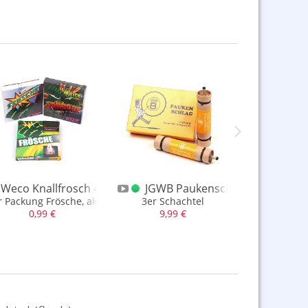
achtel
Weco Knallfrosch 4er Groß Mischangebot
JGWB Paukenschlag 3er Schach
Xplod
r Packung Frösche, aktuelle F2 Ware
3er Schachtel
10er Sc
0,99 €
9,99 €
6,99