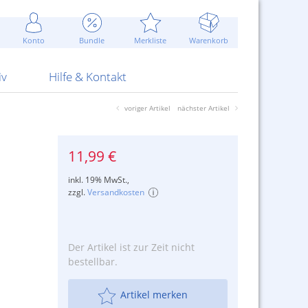
Werbung
 Jahr
are Artikel
Best of Sommeraktionen!
Widerrufsbelehrung
rk
Carl
 Bengalhölzer
fen
bende
Sommerpreise u.v.m.
AGB
otechnik
Konto
Bundle
Merkliste
Warenkorb
nd Attrappen
nehmigung
ste
Blitzschnell...
Kontaktformular
RS Pirotecnia
 und Pistolen
erwerk
& -gebiete
Über uns
werk
Alpha
iv
Hilfe & Kontakt
voriger Artikel
nächster Artikel
11,99 €
inkl. 19% MwSt.,
zzgl.
Versandkosten
Der Artikel ist zur Zeit nicht
bestellbar.
Artikel merken