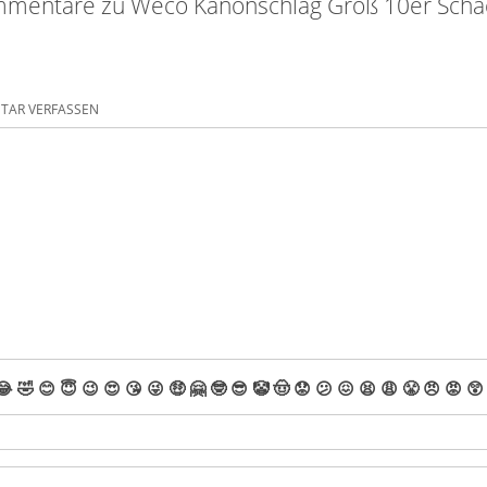
mentare zu Weco Kanonschlag Groß 10er Schach
AR VERFASSEN
😂
🤣
😊
😇
😉
😍
😘
😜
🤑
🤗
🤓
😎
🤡
🤠
😟
😕
😖
😫
😩
😤
😠
😡
😲