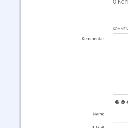
0 Kom
KOMMENT
Kommentar
😀
😆
Name
E-Mail