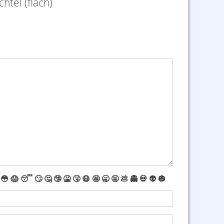
tel (flach)
😳
😱
😴
🙄
🤔
🤥
🤮
🤧
😷
🤩
🥱
🤬
💩
👻
💀
👽
🎃