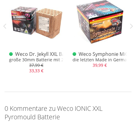
Pyromould
Weco Dr. Jekyll XXL Batterie
Weco Symphonie MiG Bat
nz alltäglichen Effekten
große 30mm Batterie mit 25 Schuss und XXL Effekten
die letzten Made in Germany B
37,99 €
39,99 €
33,33 €
0 Kommentare zu Weco IONIC XXL
Pyromould Batterie