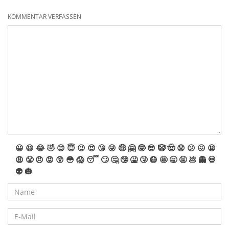
KOMMENTAR VERFASSEN
😀
😆
😂
🤣
😊
😇
😉
😍
😘
😜
🤑
🤗
🤓
😎
🤡
🤠
😟
😕
😖
😫
😩
😤
😠
😡
😲
😳
😱
😴
🙄
🤔
🤥
🤮
🤧
😷
🤩
🥱
🤬
💩
👻
💀
👽
🎃