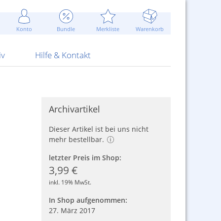
Werbung
 Jahr
are Artikel
Best of Sommeraktionen!
Widerrufsbelehrung
rk
Carl
 Bengalhölzer
fen
bende
Sommerpreise u.v.m.
AGB
otechnik
Konto
Bundle
Merkliste
Warenkorb
nd Attrappen
nehmigung
ste
Blitzschnell...
Kontaktformular
RS Pirotecnia
 und Pistolen
erwerk
& -gebiete
Über uns
werk
Alpha
iv
Hilfe & Kontakt
Archivartikel
Dieser Artikel ist bei uns nicht
mehr bestellbar.
letzter Preis im Shop:
3,99 €
inkl. 19% MwSt.
In Shop aufgenommen:
27. März 2017