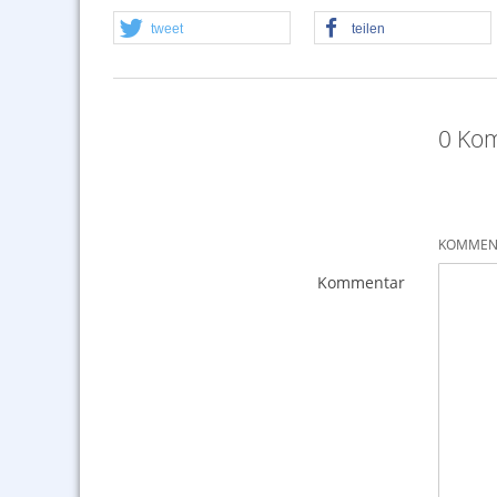
tweet
teilen
0 Kom
KOMMENT
Kommentar