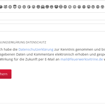
😂
🤣
😊
😇
😉
😍
😘
😜
🤑
🤗
🤓
😎
🤡
🤠
😟
😕
😖
😫
😩
😤
😠
😡
😲
IGUNGSERKLÄRUNG DATENSCHUTZ
ich habe die
Datenschutzerklärung
zur Kenntnis genommen und bin 
egebenen Daten und Kommentare elektronisch erhoben und gespeic
 Wirkung für die Zukunft per E-Mail an
mail@feuerwerksvitrine.de
w
chern