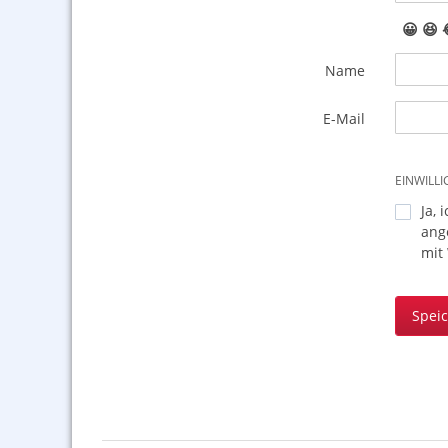
😀
😆
Name
E-Mail
EINWILL
Ja, 
ang
mit
Spei