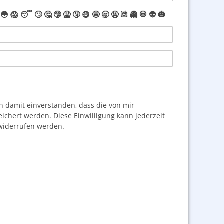
😳
😱
😴
🙄
🤔
🤥
🤮
🤧
😷
🤩
🥱
🤬
💩
👻
💀
👽
🎃
damit einverstanden, dass die von mir
hert werden. Diese Einwilligung kann jederzeit
iderrufen werden.