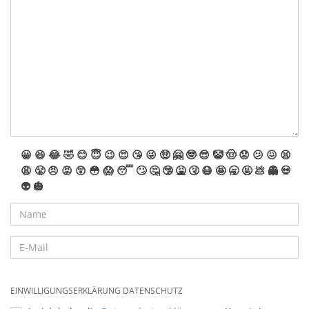
😀
😆
😂
🤣
😊
😇
😉
😍
😘
😜
🤑
🤗
🤓
😎
🤡
🤠
😟
😕
😖
😫
😩
😤
😠
😡
😲
😳
😱
😴
🙄
🤔
🤥
🤮
🤧
😷
🤩
🥱
🤬
💩
👻
💀
👽
🎃
EINWILLIGUNGSERKLÄRUNG DATENSCHUTZ