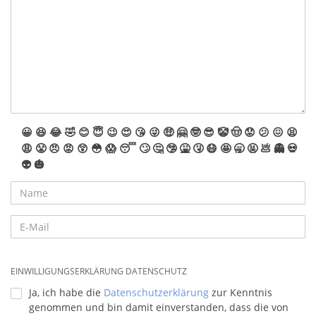
😀
😆
😂
🤣
😊
😇
😉
😍
😘
😜
🤑
🤗
🤓
😎
🤡
🤠
😟
😕
😖
😫
😩
😤
😠
😡
😲
😳
😱
😴
🙄
🤔
🤥
🤮
🤧
😷
🤩
🥱
🤬
💩
👻
💀
👽
🎃
EINWILLIGUNGSERKLÄRUNG DATENSCHUTZ
Ja, ich habe die
Datenschutzerklärung
zur Kenntnis
genommen und bin damit einverstanden, dass die von