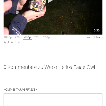
0:50
vor 6 Jahren
1080p
720p
480p
320p
240p
0 Kommentare zu Weco Helios Eagle Owl
KOMMENTAR VERFASSEN