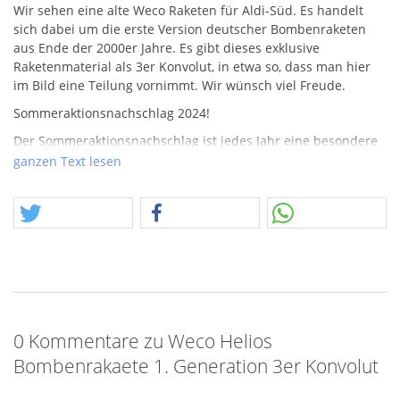
Wir sehen eine alte Weco Raketen für Aldi-Süd. Es handelt
sich dabei um die erste Version deutscher Bombenraketen
aus Ende der 2000er Jahre. Es gibt dieses exklusive
Raketenmaterial als 3er Konvolut, in etwa so, dass man hier
im Bild eine Teilung vornimmt. Wir wünsch viel Freude.
Sommeraktionsnachschlag 2024!
Der Sommeraktionsnachschlag ist jedes Jahr eine besondere
Herausforderung! Es braucht Glücksumstände oder andere
ganzen Text lesen
Zufälle, die eine Sommeraktion oder Nachschlag überhaupt
möglich machen. Sommeraktion im Allgemeinen heißt, dass
wir alles raushauen und ins Rennen schicken, was zum
jeweiligen Zeitpunkt möglich ist. Die letzten Jahre haben
immer wieder sehr gut geklappt, dieses Jahr war ich mir nicht
sicher, aber eure Reaktionen zeigen, es hat abermals gut
funktioniert. Der Nachschlag bereitet durchaus mehr
Bauchschmerzen, die Sommeraktion kann man zeitlich gut
vorbereiten, auch wenn man anfänglich unsicher ist, ob die
0 Kommentare zu Weco Helios
Angebotsartikel, welche möglich sind, Gefallen finden.
Bombenrakaete 1. Generation 3er Konvolut
Beim Nachschlag wachsen graue Haare.
Ist die Sommeraktion erstmal gut gestartet, drückt die Zeit