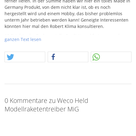
ferner liefen. In der Summe haben wir hier ein tolles Made in
Germany Produkt, von dem nicht klar ist, ob es noch
hergestellt wird und einem Hobby, das bisher problemlos
unterm Jahr betrieben werden kann! Geneigte Interessenten
könnten hier mal den Robert Klima konsultieren.
10 Stück in der Packung, tolle Qualität und frei zu erwerben,
ganzen Text lesen
ein Klassiker!
0 Kommentare zu Weco Held
Modellraketentreiber MiG