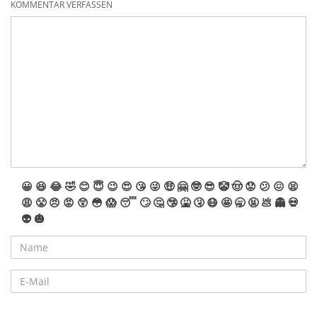
KOMMENTAR VERFASSEN
😀
😆
😂
🤣
😊
😇
😉
😍
😘
😜
🤑
🤗
🤓
😎
🤡
🤠
😟
😕
😖
😫
😩
😤
😠
😡
😲
😳
😱
😴
🙄
🤔
🤥
🤮
🤧
😷
🤩
🥱
🤬
💩
👻
💀
👽
🎃