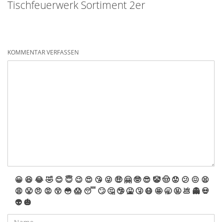
Tischfeuerwerk Sortiment 2er
KOMMENTAR VERFASSEN
😀
😆
😂
🤣
😊
😇
😉
😍
😘
😜
🤑
🤗
🤓
😎
🤡
🤠
😟
😕
😖
😫
😩
😤
😠
😡
😲
😳
😱
😴
🙄
🤔
🤥
🤮
🤧
😷
🤩
🥱
🤬
💩
👻
💀
👽
🎃