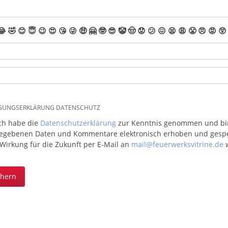
😂
🤣
😊
😇
😉
😍
😘
😜
🤑
🤗
🤓
😎
🤡
🤠
😟
😕
😖
😫
😩
😤
😠
😡
😲
IGUNGSERKLÄRUNG DATENSCHUTZ
ich habe die
Datenschutzerklärung
zur Kenntnis genommen und bin 
egebenen Daten und Kommentare elektronisch erhoben und gespeic
 Wirkung für die Zukunft per E-Mail an
mail@feuerwerksvitrine.de
w
chern