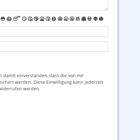
😳
😱
😴
🙄
🤔
🤥
🤮
🤧
😷
🤩
🥱
🤬
💩
👻
💀
👽
🎃
damit einverstanden, dass die von mir
hert werden. Diese Einwilligung kann jederzeit
iderrufen werden.