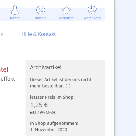
Werbung
 Jahr
are Artikel
Best of Sommeraktionen!
Widerrufsbelehrung
rk
Carl
 Bengalhölzer
fen
bende
Sommerpreise u.v.m.
AGB
otechnik
Konto
Bundle
Merkliste
Warenkorb
nd Attrappen
nehmigung
ste
Blitzschnell...
Kontaktformular
RS Pirotecnia
 und Pistolen
erwerk
& -gebiete
Über uns
werk
Alpha
iv
Hilfe & Kontakt
Archivartikel
tel
effekt
Dieser Artikel ist bei uns nicht
mehr bestellbar.
letzter Preis im Shop:
1,25 €
inkl. 19% MwSt.
In Shop aufgenommen:
1. November 2020