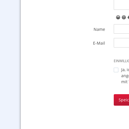
😀
😆
Name
E-Mail
EINWILL
Ja, 
ang
mit
Spei