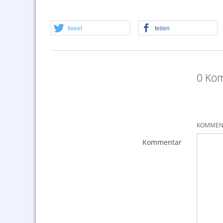
tweet
teilen
0 Kom
KOMMENT
Kommentar