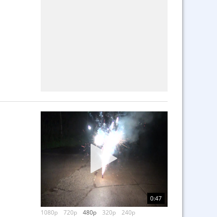
0:47
1080p
720p
480p
320p
240p