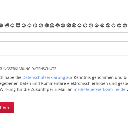
😂
🤣
😊
😇
😉
😍
😘
😜
🤑
🤗
🤓
😎
🤡
🤠
😟
😕
😖
😫
😩
😤
😠
😡
😲
IGUNGSERKLÄRUNG DATENSCHUTZ
ich habe die
Datenschutzerklärung
zur Kenntnis genommen und bin 
egebenen Daten und Kommentare elektronisch erhoben und gespeic
 Wirkung für die Zukunft per E-Mail an
mail@feuerwerksvitrine.de
w
chern