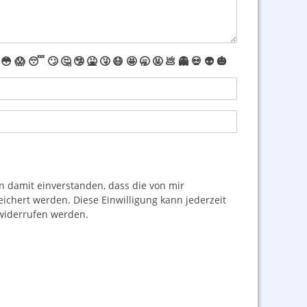
😳
😱
😴
🙄
🤔
🤥
🤮
🤧
😷
🤩
🥱
🤬
💩
👻
💀
👽
🎃
damit einverstanden, dass die von mir
hert werden. Diese Einwilligung kann jederzeit
iderrufen werden.