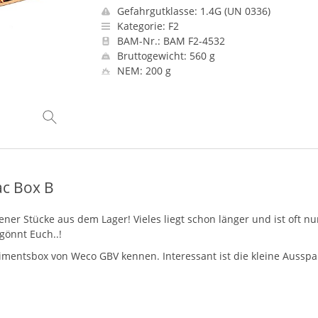
Gefahrgutklasse: 1.4G (UN 0336)
Kategorie: F2
BAM-Nr.: BAM F2-4532
Bruttogewicht: 560 g
NEM: 200 g
c Box B
r Stücke aus dem Lager! Vieles liegt schon länger und ist oft nur
gönnt Euch..!
rtimentsbox von Weco
GBV
kennen. Interessant ist die kleine Ausspar