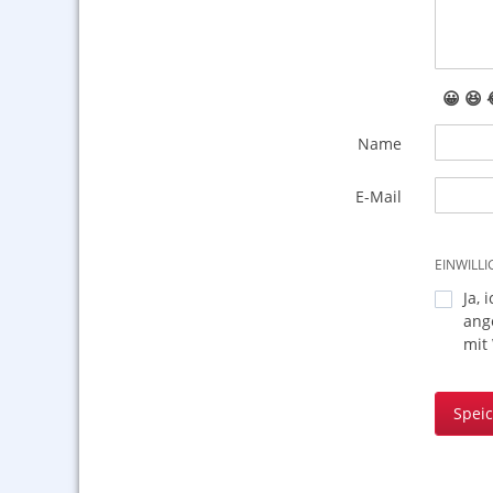
😀
😆
Name
E-Mail
EINWILL
Ja, 
ang
mit
Spei