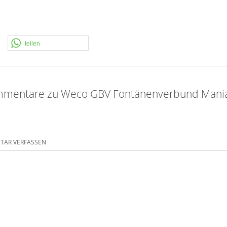
teilen
mmentare zu Weco GBV Fontänenverbund Mania
AR VERFASSEN