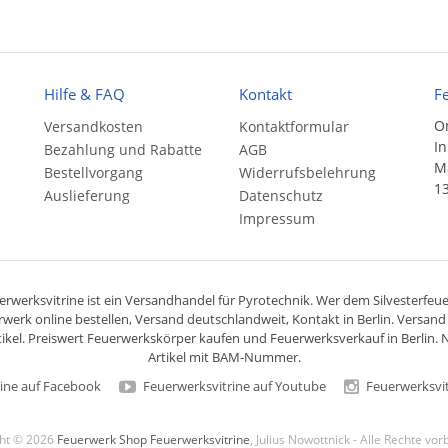
Hilfe & FAQ
Kontakt
F
On
Versandkosten
Kontaktformular
In
Bezahlung und Rabatte
AGB
Ma
Bestellvorgang
Widerrufsbelehrung
13
Auslieferung
Datenschutz
Impressum
rwerksvitrine ist ein
Versandhandel
für
Pyrotechnik
. Wer dem Silvesterfeuer
rwerk online bestellen,
Versand deutschlandweit
, Kontakt in Berlin. Versan
ikel. Preiswert
Feuerwerkskörper
kaufen und Feuerwerksverkauf in Berlin. N
Artikel mit BAM-Nummer.
ine auf Facebook
Feuerwerksvitrine auf Youtube
Feuerwerksvit
ght © 2026
Feuerwerk Shop Feuerwerksvitrine
, Julius Nowottnick - Alle Rechte vo