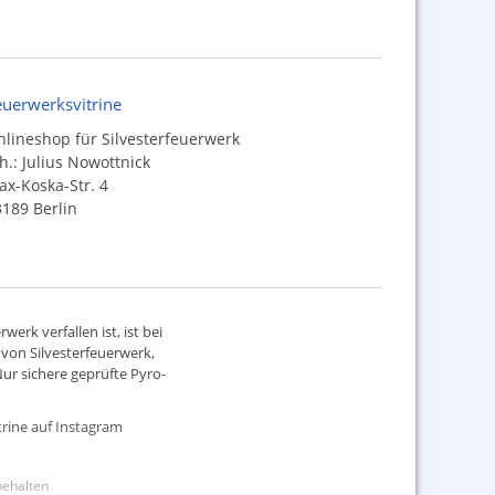
euerwerksvitrine
lineshop für Silvesterfeuerwerk
h.: Julius Nowottnick
x-Koska-Str. 4
189 Berlin
werk verfallen ist, ist bei
d von
Silvesterfeuerwerk
,
ur sichere geprüfte Pyro-
rine auf Instagram
rbehalten