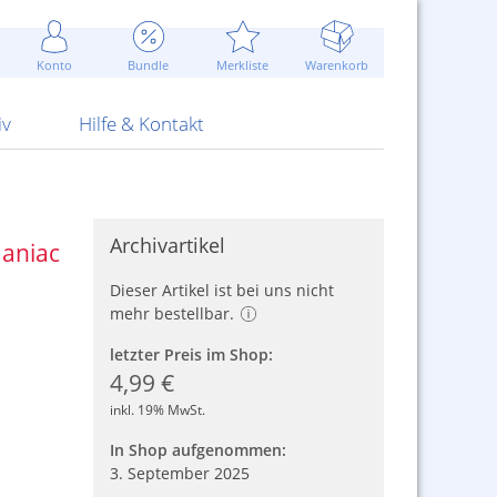
Werbung
 Jahr
are Artikel
Best of Sommeraktionen!
Widerrufsbelehrung
rk
Carl
 Bengalhölzer
fen
bende
Sommerpreise u.v.m.
AGB
otechnik
Konto
Bundle
Merkliste
Warenkorb
nd Attrappen
nehmigung
ste
Blitzschnell...
Kontaktformular
RS Pirotecnia
 und Pistolen
erwerk
& -gebiete
Über uns
werk
Alpha
iv
Hilfe & Kontakt
Archivartikel
aniac
Dieser Artikel ist bei uns nicht
mehr bestellbar.
letzter Preis im Shop:
4,99 €
inkl. 19% MwSt.
In Shop aufgenommen:
3. September 2025