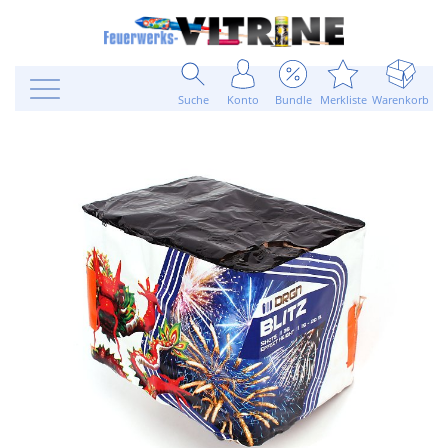
Suche
Konto
Bundle
Merkliste
Warenkorb