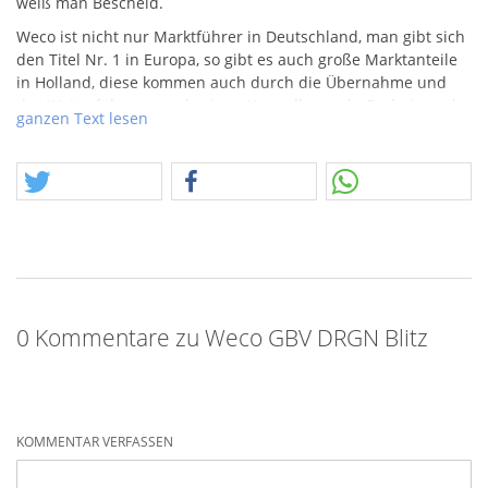
weiß man Bescheid.
Weco ist nicht nur Marktführer in Deutschland, man gibt sich
den Titel Nr. 1 in Europa, so gibt es auch große Marktanteile
in Holland, diese kommen auch durch die Übernahme und
das Weiterführen von dortigen Herstellern, z.b. Evolution oder
ganzen Text lesen
Mercurius Vuurwerk. Durch einen Posten konnten wir so viele
Artikel neu kennenlernen, und das steht nun auch euch
bevor, wenn ihr möchtet. Achtung, dieser Artikel kann einen
Postencharakter haben, z.b. beschädigte
Bombettenrohrabdeckung (dünnes Papier).
0 Kommentare zu Weco GBV DRGN Blitz
KOMMENTAR VERFASSEN