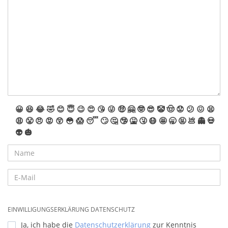
😀
😆
😂
🤣
😊
😇
😉
😍
😘
😜
🤑
🤗
🤓
😎
🤡
🤠
😟
😕
😖
😫
😩
😤
😠
😡
😲
😳
😱
😴
🙄
🤔
🤥
🤮
🤧
😷
🤩
🥱
🤬
💩
👻
💀
👽
🎃
EINWILLIGUNGSERKLÄRUNG DATENSCHUTZ
Ja, ich habe die
Datenschutzerklärung
zur Kenntnis