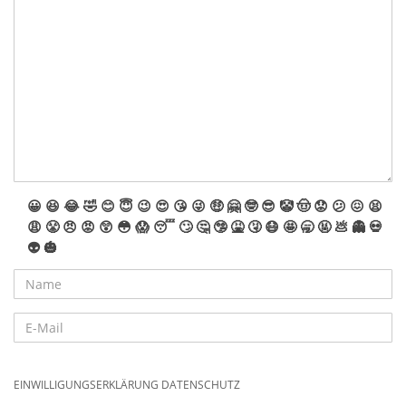
😀
😆
😂
🤣
😊
😇
😉
😍
😘
😜
🤑
🤗
🤓
😎
🤡
🤠
😟
😕
😖
😫
😩
😤
😠
😡
😲
😳
😱
😴
🙄
🤔
🤥
🤮
🤧
😷
🤩
🥱
🤬
💩
👻
💀
👽
🎃
EINWILLIGUNGSERKLÄRUNG DATENSCHUTZ