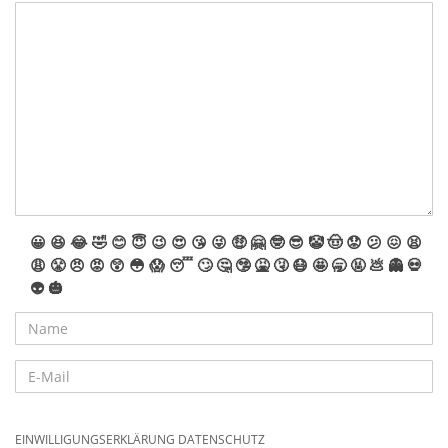
😀
😆
😂
🤣
😊
😇
😉
😍
😘
😜
🤑
🤗
🤓
😎
🤡
🤠
😟
😕
😖
😫
😩
😤
😠
😡
😲
😳
😱
😴
🙄
🤔
🤥
🤮
🤧
😷
🤩
🥱
🤬
💩
👻
💀
👽
🎃
EINWILLIGUNGSERKLÄRUNG DATENSCHUTZ