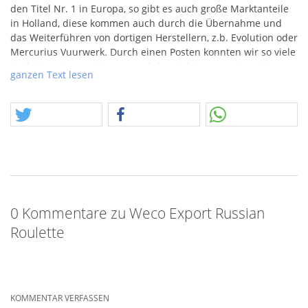
den Titel Nr. 1 in Europa, so gibt es auch große Marktanteile
in Holland, diese kommen auch durch die Übernahme und
das Weiterführen von dortigen Herstellern, z.b. Evolution oder
Mercurius Vuurwerk. Durch einen Posten konnten wir so viele
Artikel neu kennenlernen, und das steht nun auch euch
ganzen Text lesen
bevor, wenn ihr möchtet. Achtung, dieser Artikel kann einen
Postencharakter haben, z.b. beschädigte
Bombettenrohrabdeckung (dünnes Papier).
0 Kommentare zu Weco Export Russian
Roulette
KOMMENTAR VERFASSEN