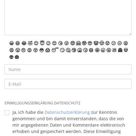
😀
😆
😂
🤣
😊
😇
😉
😍
😘
😜
🤑
🤗
🤓
😎
🤡
🤠
😟
😕
😖
😫
😩
😤
😠
😡
😲
😳
😱
😴
🙄
🤔
🤥
🤮
🤧
😷
🤩
🥱
🤬
💩
👻
💀
👽
🎃
EINWILLIGUNGSERKLÄRUNG DATENSCHUTZ
Ja, ich habe die
Datenschutzerklärung
zur Kenntnis
genommen und bin damit einverstanden, dass die von
mir angegebenen Daten und Kommentare elektronisch
erhoben und gespeichert werden. Diese Einwilligung