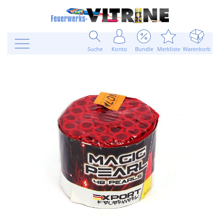
Suche
Konto
Bundle
Merkliste
Warenkorb