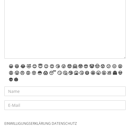
😀
😆
😂
🤣
😊
😇
😉
😍
😘
😜
🤑
🤗
🤓
😎
🤡
🤠
😟
😕
😖
😫
😩
😤
😠
😡
😲
😳
😱
😴
🙄
🤔
🤥
🤮
🤧
😷
🤩
🥱
🤬
💩
👻
💀
👽
🎃
EINWILLIGUNGSERKLÄRUNG DATENSCHUTZ