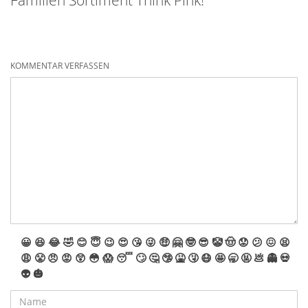
Familien Sortiment Think Pink!
KOMMENTAR VERFASSEN
😀
😆
😂
🤣
😊
😇
😉
😍
😘
😜
🤑
🤗
🤓
😎
🤡
🤠
😟
😕
😖
😫
😩
😤
😠
😡
😲
😳
😱
😴
🙄
🤔
🤥
🤮
🤧
😷
🤩
🥱
🤬
💩
👻
💀
👽
🎃