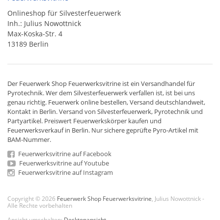
Onlineshop für Silvesterfeuerwerk
Inh.: Julius Nowottnick
Max-Koska-Str. 4
13189 Berlin
Der
Feuerwerk Shop
Feuerwerksvitrine ist ein
Versandhandel
für
Pyrotechnik
. Wer dem Silvesterfeuerwerk verfallen ist, ist bei uns
genau richtig. Feuerwerk online bestellen,
Versand deutschlandweit
,
Kontakt in Berlin. Versand von
Silvesterfeuerwerk
,
Pyrotechnik
und
Partyartikel. Preiswert
Feuerwerkskörper
kaufen und
Feuerwerksverkauf in Berlin. Nur sichere geprüfte Pyro-Artikel mit
BAM-Nummer.
Feuerwerksvitrine auf Facebook
Feuerwerksvitrine auf Youtube
Feuerwerksvitrine auf Instagram
Copyright © 2026
Feuerwerk Shop Feuerwerksvitrine
, Julius Nowottnick -
Alle Rechte vorbehalten
Ansicht umschalten:
Desktopansicht