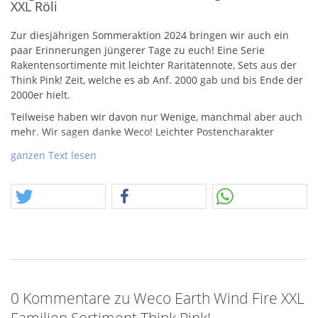
XXL Röli
Zur diesjährigen Sommeraktion 2024 bringen wir auch ein
paar Erinnerungen jüngerer Tage zu euch! Eine Serie
Rakentensortimente mit leichter Raritätennote, Sets aus der
Think Pink! Zeit, welche es ab Anf. 2000 gab und bis Ende der
2000er hielt.
Teilweise haben wir davon nur Wenige, manchmal aber auch
mehr. Wir sagen danke Weco! Leichter Postencharakter
möglich.
ganzen Text lesen
Das Sortiment kennen wir, aktuell heißt es Fire and Sound.
Den Beutel mit dem tollen Knattergewitter – Röli erkenne ich
auf 23,6 Meter Entfernung.
0 Kommentare zu Weco Earth Wind Fire XXL