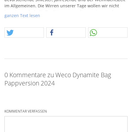
im Allgemeinen. Die Wirren unserer Tage wollen wir nicht
ignorieren, doch die Traditionen, aus denen wir gewachsen
ganzen Text lesen
sind, können wir nicht ignorerien!
Festhalten! Festhalten was uns antreibt, festhalten was wir
mögen, festhalten wen und was wir lieben.
0 Kommentare zu Weco Dynamite Bag
Pappversion 2024
KOMMENTAR VERFASSEN