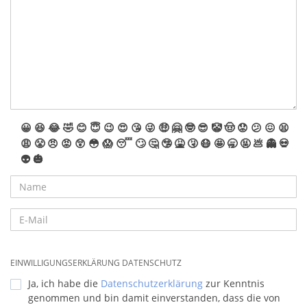
😀
😆
😂
🤣
😊
😇
😉
😍
😘
😜
🤑
🤗
🤓
😎
🤡
🤠
😟
😕
😖
😫
😩
😤
😠
😡
😲
😳
😱
😴
🙄
🤔
🤥
🤮
🤧
😷
🤩
🥱
🤬
💩
👻
💀
👽
🎃
EINWILLIGUNGSERKLÄRUNG DATENSCHUTZ
Ja, ich habe die
Datenschutzerklärung
zur Kenntnis
genommen und bin damit einverstanden, dass die von