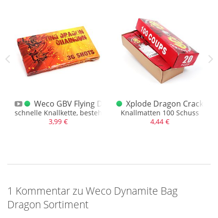
ag Flying Dragon
Weco GBV Flying Dragon Chaingun 36
Xplode Dragon Cracker 
be
schnelle Knallkette, bestehend aus 36 Pyro Crackern
Knallmatten 100 Schuss
3,99 €
4,44 €
1 Kommentar zu Weco Dynamite Bag
Dragon Sortiment