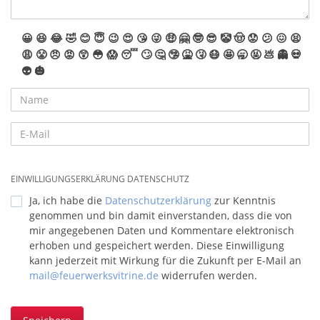
😀
😆
😂
🤣
😊
😇
😉
😍
😘
😜
🤑
🤗
🤓
😎
🤡
🤠
😟
😕
😖
😫
😩
😤
😠
😡
😲
😳
😱
😴
🙄
🤔
🤥
🤮
🤧
😷
🤩
🥱
🤬
💩
👻
💀
👽
🎃
EINWILLIGUNGSERKLÄRUNG DATENSCHUTZ
Ja, ich habe die
Datenschutzerklärung
zur Kenntnis
genommen und bin damit einverstanden, dass die von
mir angegebenen Daten und Kommentare elektronisch
erhoben und gespeichert werden. Diese Einwilligung
kann jederzeit mit Wirkung für die Zukunft per E-Mail an
mail@feuerwerksvitrine.de
widerrufen werden.