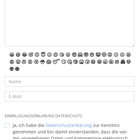
😀
😆
😂
🤣
😊
😇
😉
😍
😘
😜
🤑
🤗
🤓
😎
🤡
🤠
😟
😕
😖
😫
😩
😤
😠
😡
😲
😳
😱
😴
🙄
🤔
🤥
🤮
🤧
😷
🤩
🥱
🤬
💩
👻
💀
👽
🎃
EINWILLIGUNGSERKLÄRUNG DATENSCHUTZ
Ja, ich habe die
Datenschutzerklärung
zur Kenntnis
genommen und bin damit einverstanden, dass die von
mir angegebenen Daten und Kommentare elektronisch