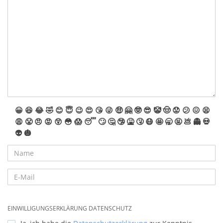
😀
😆
😂
🤣
😊
😇
😉
😍
😘
😜
🤑
🤗
🤓
😎
🤡
🤠
😟
😕
😖
😫
😩
😤
😠
😡
😲
😳
😱
😴
🙄
🤔
🤥
🤮
🤧
😷
🤩
🥱
🤬
💩
👻
💀
👽
🎃
EINWILLIGUNGSERKLÄRUNG DATENSCHUTZ