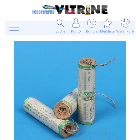
Suche
Konto
Bundle
Merkliste
Warenkorb