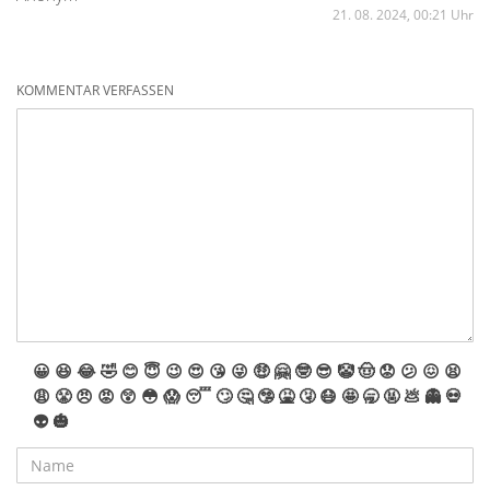
21. 08. 2024, 00:21 Uhr
KOMMENTAR VERFASSEN
😀
😆
😂
🤣
😊
😇
😉
😍
😘
😜
🤑
🤗
🤓
😎
🤡
🤠
😟
😕
😖
😫
😩
😤
😠
😡
😲
😳
😱
😴
🙄
🤔
🤥
🤮
🤧
😷
🤩
🥱
🤬
💩
👻
💀
👽
🎃