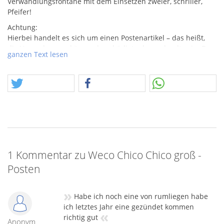
Verwandlungsfontäne mit dem Einsetzen zweier, schriller,
Pfeifer!
Achtung:
Hierbei handelt es sich um einen Postenartikel – das heißt,
die Verpackungen können beschädigt oder verbeult sein. Der
ganzen Text lesen
Artikel an und für sich funktioniert jedoch einwandfrei.
1 Kommentar zu Weco Chico Chico groß -
Posten
»
Habe ich noch eine von rumliegen habe
ich letztes Jahr eine gezündet kommen
«
richtig gut
Anonym