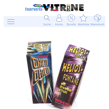
Suche
Konto
Bundle
Merkliste
Warenkorb