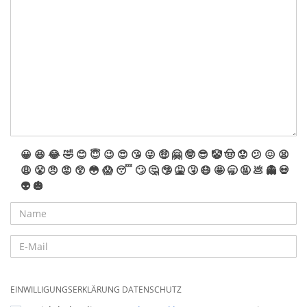
😀
😆
😂
🤣
😊
😇
😉
😍
😘
😜
🤑
🤗
🤓
😎
🤡
🤠
😟
😕
😖
😫
😩
😤
😠
😡
😲
😳
😱
😴
🙄
🤔
🤥
🤮
🤧
😷
🤩
🥱
🤬
💩
👻
💀
👽
🎃
EINWILLIGUNGSERKLÄRUNG DATENSCHUTZ