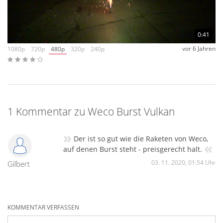
0:41
vor 6 Jahren
1080p
720p
480p
320p
240p
1 Kommentar zu Weco Burst Vulkan
»
Der ist so gut wie die Raketen von Weco,
«
auf denen Burst steht - preisgerecht halt.
03. 11. 2020, 01:54 Uhr
Gilbert
KOMMENTAR VERFASSEN