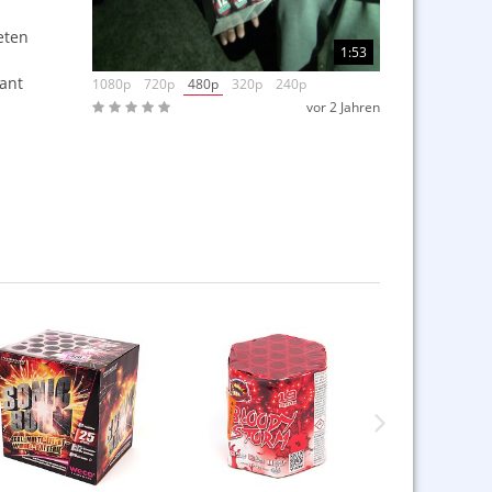
eten
1:53
iant
1080p
720p
480p
320p
240p
vor 2 Jahren