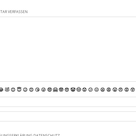
AR VERFASSEN
😂
🤣
😊
😇
😉
😍
😘
😜
🤑
🤗
🤓
😎
🤡
🤠
😟
😕
😖
😫
😩
😤
😠
😡
😲
IGUNGSERKLÄRUNG DATENSCHUTZ