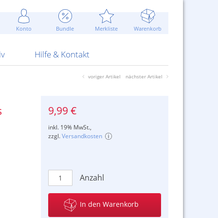
Werbung
 Jahr
are Artikel
Best of Sommeraktionen!
Widerrufsbelehrung
rk
Carl
 Bengalhölzer
fen
bende
Sommerpreise u.v.m.
AGB
otechnik
Konto
Bundle
Merkliste
Warenkorb
nd Attrappen
nehmigung
ste
Blitzschnell...
Kontaktformular
RS Pirotecnia
 und Pistolen
erwerk
& -gebiete
Über uns
werk
Alpha
iv
Hilfe & Kontakt
voriger Artikel
nächster Artikel
9,99 €
s
inkl. 19% MwSt.,
zzgl.
Versandkosten
Anzahl
In den Warenkorb