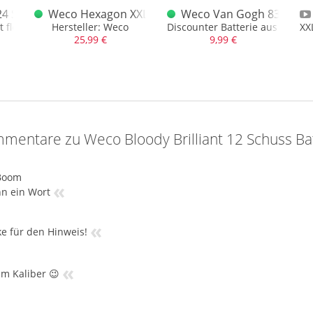
24 Schuss Batterie
Weco Hexagon XXL 19 Schuss Batterie
Weco Van Gogh 83 Schus
t flottem Tempo und vers. Effekten
Hersteller: Weco
Discounter Batterie aus dem A
XX
25,99 €
9,99 €
mentare zu Weco Bloody Brilliant 12 Schuss Ba
Boom
«
n ein Wort
«
e für den Hinweis!
«
m Kaliber 😉