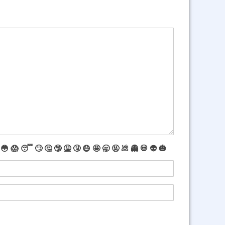
😳
😱
😴
🙄
🤔
🤥
🤮
🤧
😷
🤩
🥱
🤬
💩
👻
💀
👽
🎃