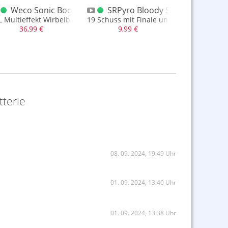
s Batterie
Weco Sonic Boom 25 Schuss Batterie
SRPyro Bloody Storm 19 Schus
SRPyro D
ldi Nord
L Multieffekt Wirbelbatterie
19 Schuss mit Finale und gutem Goldblin
XXL Batterie
36,99 €
9,99 €
44,9
tterie
08. 09. 2024, 19:49 Uhr
01. 09. 2024, 13:40 Uhr
01. 09. 2024, 13:38 Uhr