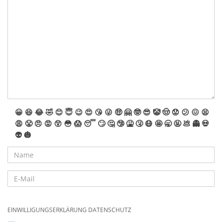
😀
😆
😂
🤣
😊
😇
😉
😍
😘
😜
🤑
🤗
🤓
😎
🤡
🤠
😟
😕
😖
😫
😩
😤
😠
😡
😲
😳
😱
😴
🙄
🤔
🤥
🤮
🤧
😷
🤩
🥱
🤬
💩
👻
💀
👽
🎃
EINWILLIGUNGSERKLÄRUNG DATENSCHUTZ