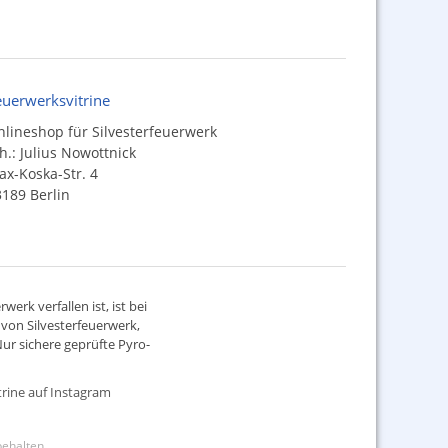
euerwerksvitrine
lineshop für Silvesterfeuerwerk
h.: Julius Nowottnick
x-Koska-Str. 4
189 Berlin
werk verfallen ist, ist bei
d von
Silvesterfeuerwerk
,
ur sichere geprüfte Pyro-
rine auf Instagram
rbehalten