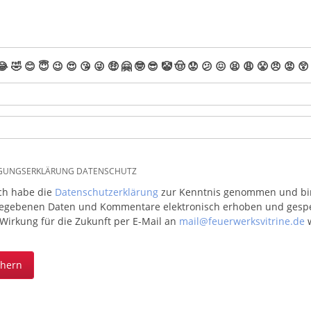
😂
🤣
😊
😇
😉
😍
😘
😜
🤑
🤗
🤓
😎
🤡
🤠
😟
😕
😖
😫
😩
😤
😠
😡
😲
IGUNGSERKLÄRUNG DATENSCHUTZ
ich habe die
Datenschutzerklärung
zur Kenntnis genommen und bin 
egebenen Daten und Kommentare elektronisch erhoben und gespeic
 Wirkung für die Zukunft per E-Mail an
mail@feuerwerksvitrine.de
w
chern