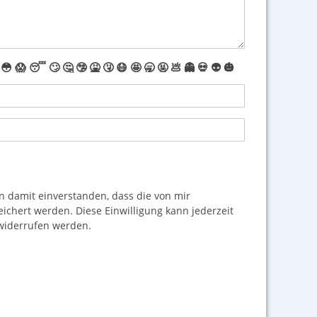
😳
😱
😴
🙄
🤔
🤥
🤮
🤧
😷
🤩
🥱
🤬
💩
👻
💀
👽
🎃
damit einverstanden, dass die von mir
hert werden. Diese Einwilligung kann jederzeit
iderrufen werden.