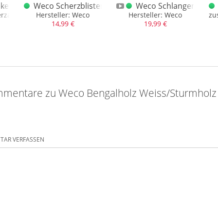
kel Konvolut
Weco Scherzblister Mischsortiment
Weco Schlangenhut 3e
zartikel, immer 3 Artikel
Hersteller: Weco
Hersteller: Weco
zu
14,99 €
19,99 €
mmentare zu Weco Bengalholz Weiss/Sturmhol
AR VERFASSEN