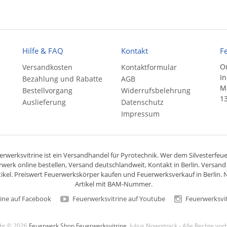
Hilfe & FAQ
Kontakt
F
On
Versandkosten
Kontaktformular
In
Bezahlung und Rabatte
AGB
Ma
Bestellvorgang
Widerrufsbelehrung
13
Auslieferung
Datenschutz
Impressum
rwerksvitrine ist ein
Versandhandel
für
Pyrotechnik
. Wer dem Silvesterfeuer
rwerk online bestellen,
Versand deutschlandweit
, Kontakt in Berlin. Versan
ikel. Preiswert
Feuerwerkskörper
kaufen und Feuerwerksverkauf in Berlin. N
Artikel mit BAM-Nummer.
ine auf Facebook
Feuerwerksvitrine auf Youtube
Feuerwerksvit
ght © 2026
Feuerwerk Shop Feuerwerksvitrine
, Julius Nowottnick - Alle Rechte vo