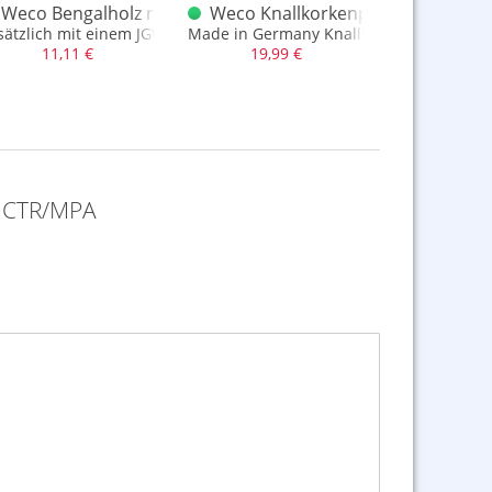
r alt
Weco Bengalholz rot 1948
Weco Knallkorkenpistole Ranger B
Weco Unt
sätzlich mit einem JGWB-Logo, Inhalt 1-2 Hölzer
Made in Germany Knallkorkenpistole
Scherza
11,11 €
19,99 €
4,99
z CTR/MPA