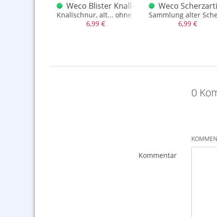
euerwerk
engalholz grün 1948
Weco Blister Knall-Kids
Weco Scherzarti
ngalschachtel mit altem Weco Logo
Knallschnur, alt... ohne Blister
Sammlung alter Scher
,99 €
6,99 €
6,99 €
0 Ko
KOMMENT
Kommentar