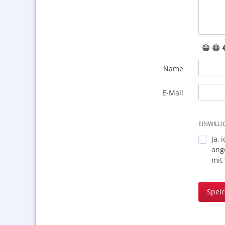
😀
😆
Name
E-Mail
EINWILL
Ja, 
ang
mit
Spei