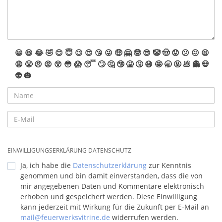
😀
😆
😂
🤣
😊
😇
😉
😍
😘
😜
🤑
🤗
🤓
😎
🤡
🤠
😟
😕
😖
😫
😩
😤
😠
😡
😲
😳
😱
😴
🙄
🤔
🤥
🤮
🤧
😷
🤩
🥱
🤬
💩
👻
💀
👽
🎃
EINWILLIGUNGSERKLÄRUNG DATENSCHUTZ
Ja, ich habe die
Datenschutzerklärung
zur Kenntnis
genommen und bin damit einverstanden, dass die von
mir angegebenen Daten und Kommentare elektronisch
erhoben und gespeichert werden. Diese Einwilligung
kann jederzeit mit Wirkung für die Zukunft per E-Mail an
mail@feuerwerksvitrine.de
widerrufen werden.