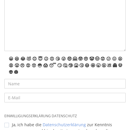
😀
😆
😂
🤣
😊
😇
😉
😍
😘
😜
🤑
🤗
🤓
😎
🤡
🤠
😟
😕
😖
😫
😩
😤
😠
😡
😲
😳
😱
😴
🙄
🤔
🤥
🤮
🤧
😷
🤩
🥱
🤬
💩
👻
💀
👽
🎃
EINWILLIGUNGSERKLÄRUNG DATENSCHUTZ
Ja, ich habe die
Datenschutzerklärung
zur Kenntnis