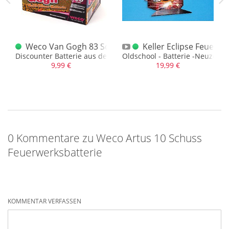
0 Schuss Kometenbatterie
Weco Van Gogh 83 Schuss Batterie
Keller Eclipse Feuerwe
rie
Discounter Batterie aus dem Aldi Nord
Oldschool - Batterie -Neuzeitra
9,99 €
19,99 €
0 Kommentare zu Weco Artus 10 Schuss
Feuerwerksbatterie
KOMMENTAR VERFASSEN