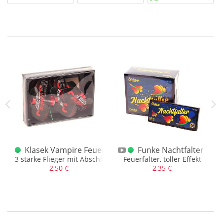
ervulkan 1 Stück
Klasek Vampire Feuervögel 3er
Funke Nachtfalter Feu
Vulkanen oder lose
3 starke Flieger mit Abschlusscrackling
Feuerfalter, toller Effekt
2,50 €
2,35 €