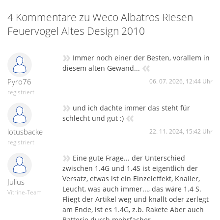
4 Kommentare zu Weco Albatros Riesen
Feuervogel Altes Design 2010
»
Immer noch einer der Besten, vorallem in
«
diesem alten Gewand...
Pyro76
06. 07. 2026, 12:44 Uhr
registriert
»
und ich dachte immer das steht für
«
schlecht und gut :)
lotusbacke
22. 11. 2024, 15:42 Uhr
registriert
»
Eine gute Frage... der Unterschied
zwischen 1.4G und 1.4S ist eigentlich der
Versatz, etwas ist ein Einzeleffekt, Knaller,
Julius
Leucht, was auch immer..., das wäre 1.4 S.
Vitrine-Team
Fliegt der Artikel weg und knallt oder zerlegt
am Ende, ist es 1.4G, z.b. Rakete Aber auch
Batterie durch mehrfacher