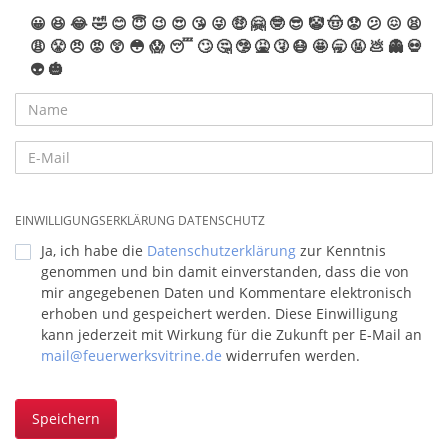
😀
😆
😂
🤣
😊
😇
😉
😍
😘
😜
🤑
🤗
🤓
😎
🤡
🤠
😟
😕
😖
😫
😩
😤
😠
😡
😲
😳
😱
😴
🙄
🤔
🤥
🤮
🤧
😷
🤩
🥱
🤬
💩
👻
💀
👽
🎃
EINWILLIGUNGSERKLÄRUNG DATENSCHUTZ
Ja, ich habe die
Datenschutzerklärung
zur Kenntnis
genommen und bin damit einverstanden, dass die von
mir angegebenen Daten und Kommentare elektronisch
erhoben und gespeichert werden. Diese Einwilligung
kann jederzeit mit Wirkung für die Zukunft per E-Mail an
mail@feuerwerksvitrine.de
widerrufen werden.
Speichern