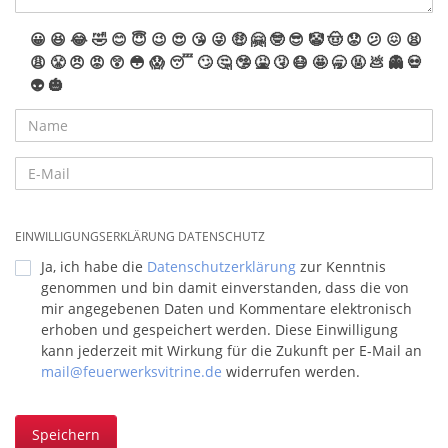
😀
😆
😂
🤣
😊
😇
😉
😍
😘
😜
🤑
🤗
🤓
😎
🤡
🤠
😟
😕
😖
😫
😩
😤
😠
😡
😲
😳
😱
😴
🙄
🤔
🤥
🤮
🤧
😷
🤩
🥱
🤬
💩
👻
💀
👽
🎃
EINWILLIGUNGSERKLÄRUNG DATENSCHUTZ
Ja, ich habe die
Datenschutzerklärung
zur Kenntnis
genommen und bin damit einverstanden, dass die von
mir angegebenen Daten und Kommentare elektronisch
erhoben und gespeichert werden. Diese Einwilligung
kann jederzeit mit Wirkung für die Zukunft per E-Mail an
mail@feuerwerksvitrine.de
widerrufen werden.
Speichern