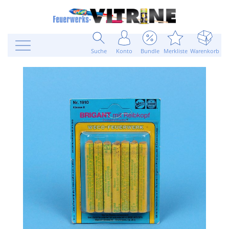
Suche
Konto
Bundle
Merkliste
Warenkorb