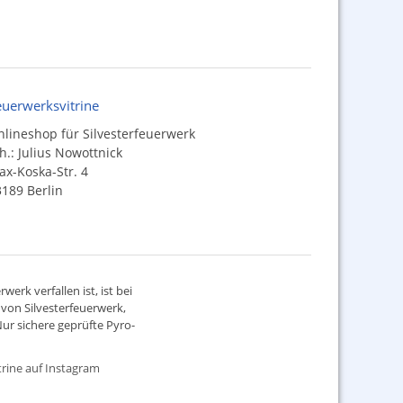
euerwerksvitrine
lineshop für Silvesterfeuerwerk
h.: Julius Nowottnick
x-Koska-Str. 4
189 Berlin
werk verfallen ist, ist bei
d von
Silvesterfeuerwerk
,
ur sichere geprüfte Pyro-
rine auf Instagram