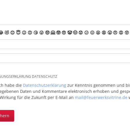
😂
🤣
😊
😇
😉
😍
😘
😜
🤑
🤗
🤓
😎
🤡
🤠
😟
😕
😖
😫
😩
😤
😠
😡
😲
IGUNGSERKLÄRUNG DATENSCHUTZ
ich habe die
Datenschutzerklärung
zur Kenntnis genommen und bin 
egebenen Daten und Kommentare elektronisch erhoben und gespeic
 Wirkung für die Zukunft per E-Mail an
mail@feuerwerksvitrine.de
w
chern