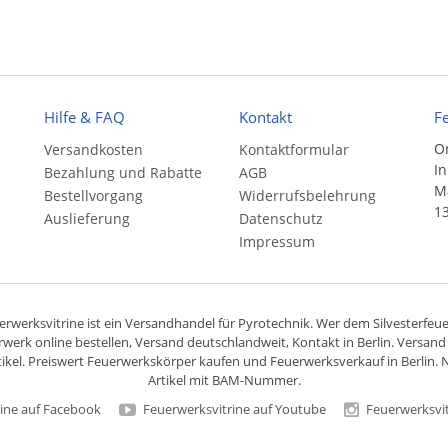
Hilfe & FAQ
Kontakt
F
On
Versandkosten
Kontaktformular
In
Bezahlung und Rabatte
AGB
Ma
Bestellvorgang
Widerrufsbelehrung
13
Auslieferung
Datenschutz
Impressum
rwerksvitrine ist ein
Versandhandel
für
Pyrotechnik
. Wer dem Silvesterfeuer
rwerk online bestellen,
Versand deutschlandweit
, Kontakt in Berlin. Versan
ikel. Preiswert
Feuerwerkskörper
kaufen und Feuerwerksverkauf in Berlin. N
Artikel mit BAM-Nummer.
ine auf Facebook
Feuerwerksvitrine auf Youtube
Feuerwerksvit