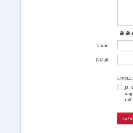
😀
😆
Name
E-Mail
EINWILL
Ja, 
ang
mit
Spei