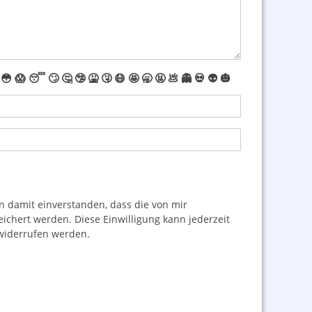
😳
😱
😴
🙄
🤔
🤥
🤮
🤧
😷
🤩
🥱
🤬
💩
👻
💀
👽
🎃
damit einverstanden, dass die von mir
hert werden. Diese Einwilligung kann jederzeit
iderrufen werden.