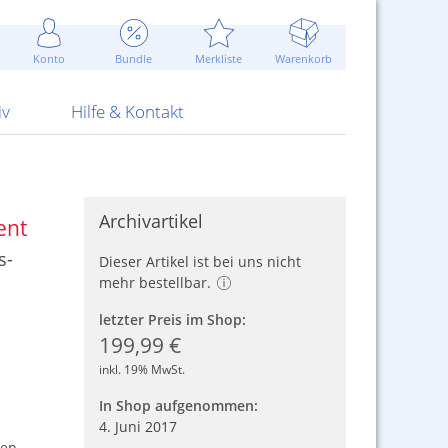
Werbung
 Jahr
are Artikel
Best of Sommeraktionen!
Widerrufsbelehrung
rk
Carl
 Bengalhölzer
fen
bende
Sommerpreise u.v.m.
AGB
otechnik
Konto
Bundle
Merkliste
Warenkorb
nd Attrappen
nehmigung
ste
Blitzschnell...
Kontaktformular
RS Pirotecnia
 und Pistolen
erwerk
& -gebiete
Über uns
werk
Alpha
iv
Hilfe & Kontakt
Archivartikel
ent
s-
Dieser Artikel ist bei uns nicht
mehr bestellbar.
letzter Preis im Shop:
199,99 €
inkl. 19% MwSt.
In Shop aufgenommen:
4. Juni 2017
ten