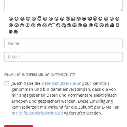
😀
😆
😂
🤣
😊
😇
😉
😍
😘
😜
🤑
🤗
🤓
😎
🤡
🤠
😟
😕
😖
😫
😩
😤
😠
😡
😲
😳
😱
😴
🙄
🤔
🤥
🤮
🤧
😷
🤩
🥱
🤬
💩
👻
💀
👽
🎃
EINWILLIGUNGSERKLÄRUNG DATENSCHUTZ
Ja, ich habe die
Datenschutzerklärung
zur Kenntnis
genommen und bin damit einverstanden, dass die von
mir angegebenen Daten und Kommentare elektronisch
erhoben und gespeichert werden. Diese Einwilligung
kann jederzeit mit Wirkung für die Zukunft per E-Mail an
mail@feuerwerksvitrine.de
widerrufen werden.