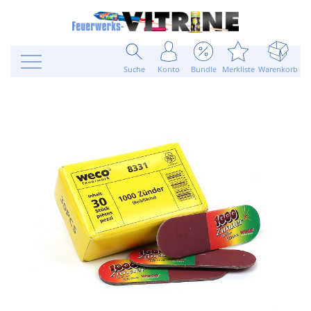
Suche
Konto
Bundle
Merkliste
Warenkorb