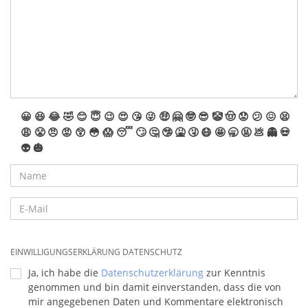
😀
😆
😂
🤣
😊
😇
😉
😍
😘
😜
🤑
🤗
🤓
😎
🤡
🤠
😟
😕
😖
😫
😩
😤
😠
😡
😲
😳
😱
😴
🙄
🤔
🤥
🤮
🤧
😷
🤩
🥱
🤬
💩
👻
💀
👽
🎃
EINWILLIGUNGSERKLÄRUNG DATENSCHUTZ
Ja, ich habe die
Datenschutzerklärung
zur Kenntnis
genommen und bin damit einverstanden, dass die von
mir angegebenen Daten und Kommentare elektronisch