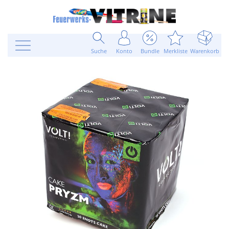
Suche
Konto
Bundle
Merkliste
Warenkorb