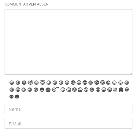
KOMMENTAR VERFASSEN
😀
😆
😂
🤣
😊
😇
😉
😍
😘
😜
🤑
🤗
🤓
😎
🤡
🤠
😟
😕
😖
😫
😩
😤
😠
😡
😲
😳
😱
😴
🙄
🤔
🤥
🤮
🤧
😷
🤩
🥱
🤬
💩
👻
💀
👽
🎃