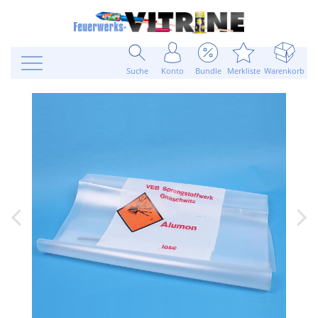
Suche
Konto
Bundle
Merkliste
Warenkorb