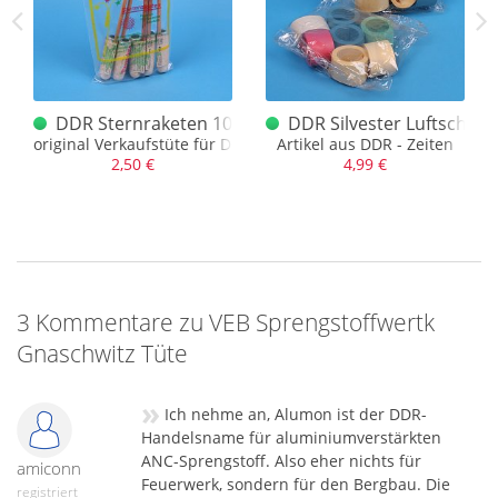
 (sehr schön)
DDR Sternraketen 10er Tüte original
DDR Silvester Luftschlan
original Verkaufstüte für DDR Raketen
Artikel aus DDR - Zeiten
2,50 €
4,99 €
3 Kommentare zu VEB Sprengstoffwertk
Gnaschwitz Tüte
»
Ich nehme an, Alumon ist der DDR-
Handelsname für aluminiumverstärkten
ANC-Sprengstoff. Also eher nichts für
amiconn
Feuerwerk, sondern für den Bergbau. Die
registriert