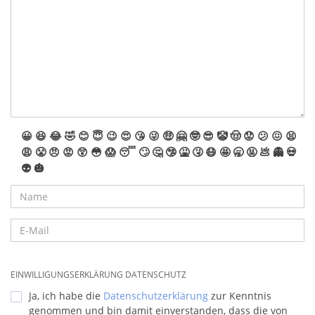
😀
😆
😂
🤣
😊
😇
😉
😍
😘
😜
🤑
🤗
🤓
😎
🤡
🤠
😟
😕
😖
😫
😩
😤
😠
😡
😲
😳
😱
😴
🙄
🤔
🤥
🤮
🤧
😷
🤩
🥱
🤬
💩
👻
💀
👽
🎃
EINWILLIGUNGSERKLÄRUNG DATENSCHUTZ
Ja, ich habe die
Datenschutzerklärung
zur Kenntnis
genommen und bin damit einverstanden, dass die von