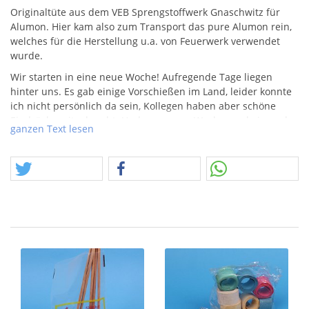
Originaltüte aus dem
VEB
Sprengstoffwerk Gnaschwitz für
Alumon. Hier kam also zum Transport das pure Alumon rein,
welches für die Herstellung u.a. von Feuerwerk verwendet
wurde.
Wir starten in eine neue Woche! Aufregende Tage liegen
hinter uns. Es gab einige Vorschießen im Land, leider konnte
ich nicht persönlich da sein, Kollegen haben aber schöne
Eindrücke mitgebracht. Und es war am Wochenende ja noch
ganzen Text lesen
genug anders los… Da mussten wir uns verteilen. Während
dessen seid ihr ordentlich am Bestellen, dem soll kein
Abbruch folgen und deshalb müssen neue Artikel folgen!