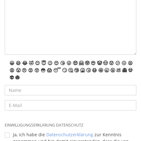
😀
😆
😂
🤣
😊
😇
😉
😍
😘
😜
🤑
🤗
🤓
😎
🤡
🤠
😟
😕
😖
😫
😩
😤
😠
😡
😲
😳
😱
😴
🙄
🤔
🤥
🤮
🤧
😷
🤩
🥱
🤬
💩
👻
💀
👽
🎃
EINWILLIGUNGSERKLÄRUNG DATENSCHUTZ
Ja, ich habe die
Datenschutzerklärung
zur Kenntnis