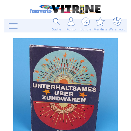
Suche
Konto
Bundle
Merkliste
Warenkorb