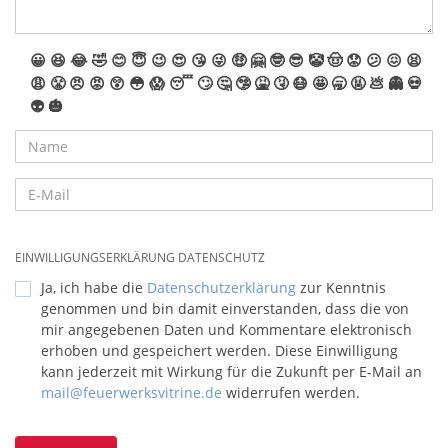
😀
😆
😂
🤣
😊
😇
😉
😍
😘
😜
🤑
🤗
🤓
😎
🤡
🤠
😟
😕
😖
😫
😩
😤
😠
😡
😲
😳
😱
😴
🙄
🤔
🤥
🤮
🤧
😷
🤩
🥱
🤬
💩
👻
💀
👽
🎃
EINWILLIGUNGSERKLÄRUNG DATENSCHUTZ
Ja, ich habe die
Datenschutzerklärung
zur Kenntnis
genommen und bin damit einverstanden, dass die von
mir angegebenen Daten und Kommentare elektronisch
erhoben und gespeichert werden. Diese Einwilligung
kann jederzeit mit Wirkung für die Zukunft per E-Mail an
mail@feuerwerksvitrine.de
widerrufen werden.