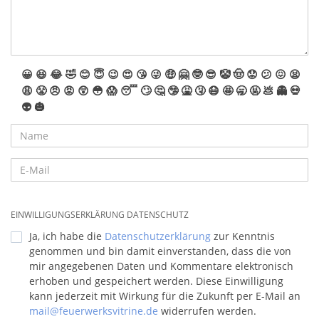
😀
😆
😂
🤣
😊
😇
😉
😍
😘
😜
🤑
🤗
🤓
😎
🤡
🤠
😟
😕
😖
😫
😩
😤
😠
😡
😲
😳
😱
😴
🙄
🤔
🤥
🤮
🤧
😷
🤩
🥱
🤬
💩
👻
💀
👽
🎃
EINWILLIGUNGSERKLÄRUNG DATENSCHUTZ
Ja, ich habe die
Datenschutzerklärung
zur Kenntnis
genommen und bin damit einverstanden, dass die von
mir angegebenen Daten und Kommentare elektronisch
erhoben und gespeichert werden. Diese Einwilligung
kann jederzeit mit Wirkung für die Zukunft per E-Mail an
mail@feuerwerksvitrine.de
widerrufen werden.